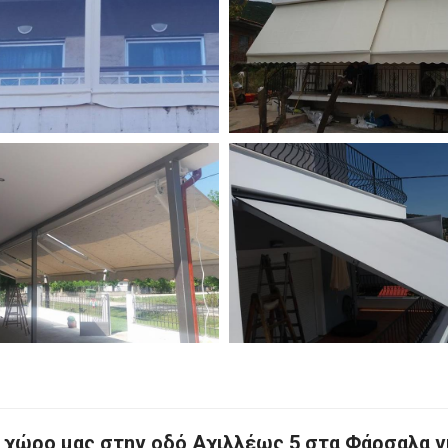
ο χώρο μας στην οδό Αχιλλέως 5 στα Φάρσαλα γ